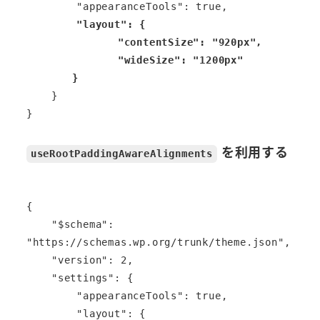
        "appearanceTools": true,

"layout": {

		"contentSize": "920px",

		"wideSize": "1200px"

	}
    }

}
を利用する
useRootPaddingAwareAlignments
{

    "$schema": 
"https://schemas.wp.org/trunk/theme.json",

    "version": 2,

    "settings": {

        "appearanceTools": true,

        "layout": {
