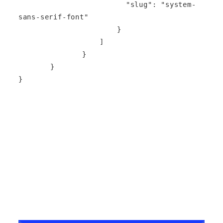
		          "slug": "system-
sans-serif-font"

		        }

		    ]

		}

	}

}