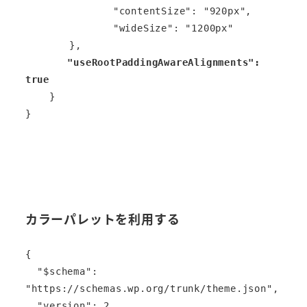
		"contentSize": "920px",

		"wideSize": "1200px"

	},

"useRootPaddingAwareAlignments": 
true
    }

}

カラーパレットを利用する
{

  "$schema": 
"https://schemas.wp.org/trunk/theme.json",

  "version": 2,
