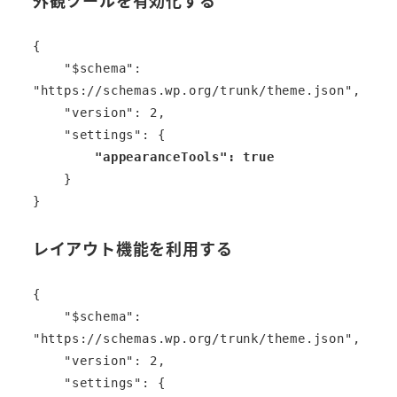
外観ツールを有効化する
{

    "$schema": 
"https://schemas.wp.org/trunk/theme.json",

    "version": 2,

    "settings": {

"appearanceTools": true
    }

}
レイアウト機能を利用する
{

    "$schema": 
"https://schemas.wp.org/trunk/theme.json",

    "version": 2,

    "settings": {
