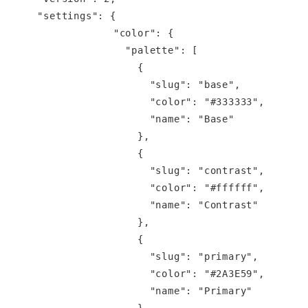
  "settings": {

		"color": {

		  "palette": [

		    {

		      "slug": "base",

		      "color": "#333333",

		      "name": "Base"

		    },

		    {

		      "slug": "contrast",

		      "color": "#ffffff",

		      "name": "Contrast"

		    },

		    {

		      "slug": "primary",

		      "color": "#2A3E59",

		      "name": "Primary"
