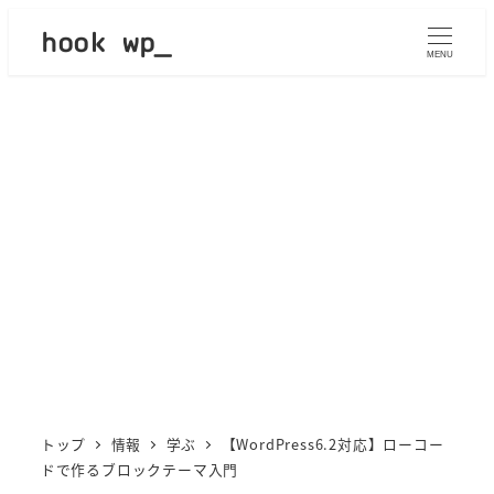
メ
hook wp_
イ
MENU
ン
コ
ン
テ
ン
ツ
へ
移
動
トップ
情報
学ぶ
【WordPress6.2対応】ローコー
ドで作るブロックテーマ入門