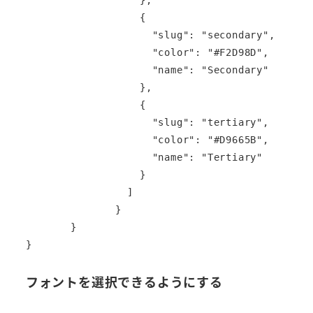
		    },

		    {

		      "slug": "secondary",

		      "color": "#F2D98D",

		      "name": "Secondary"

		    },

		    {

		      "slug": "tertiary",

		      "color": "#D9665B",

		      "name": "Tertiary"

		    }

		  ]

		}

	}

}
フォントを選択できるようにする